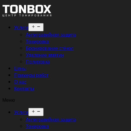
Открыть
Услуги
меню
Антигравийная защита
Тонировка
Бронирование стёкол
Удаление вмятин
Полировка
Цены
Примеры работ
О нас
Контакты
Меню
Открыть
Услуги
меню
Антигравийная защита
Тонировка