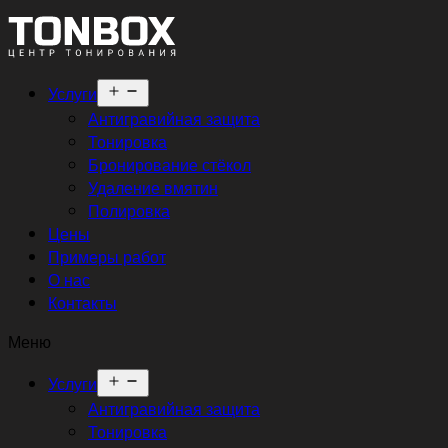
Открыть
Услуги
меню
Антигравийная защита
Тонировка
Бронирование стёкол
Удаление вмятин
Полировка
Цены
Примеры работ
О нас
Контакты
Меню
Открыть
Услуги
меню
Антигравийная защита
Тонировка