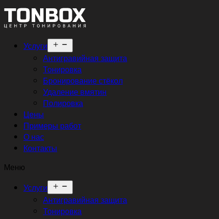
Открыть
Услуги
меню
Антигравийная защита
Тонировка
Бронирование стёкол
Удаление вмятин
Полировка
Цены
Примеры работ
О нас
Контакты
Меню
Открыть
Услуги
меню
Антигравийная защита
Тонировка