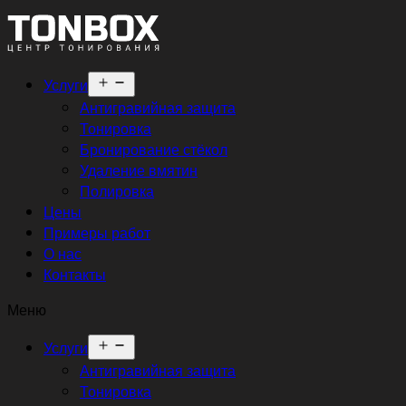
Открыть
Услуги
меню
Антигравийная защита
Тонировка
Бронирование стёкол
Удаление вмятин
Полировка
Цены
Примеры работ
О нас
Контакты
Меню
Открыть
Услуги
меню
Антигравийная защита
Тонировка