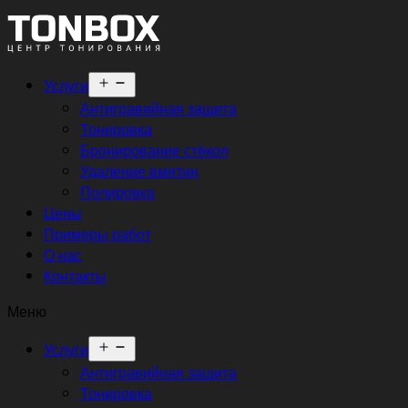
Открыть
Услуги
меню
Антигравийная защита
Тонировка
Бронирование стёкол
Удаление вмятин
Полировка
Цены
Примеры работ
О нас
Контакты
Меню
Открыть
Услуги
меню
Антигравийная защита
Тонировка