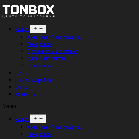
Открыть
Услуги
меню
Антигравийная защита
Тонировка
Бронирование стёкол
Удаление вмятин
Полировка
Цены
Примеры работ
О нас
Контакты
Меню
Открыть
Услуги
меню
Антигравийная защита
Тонировка