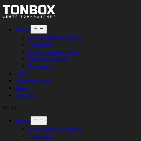
Открыть
Услуги
меню
Антигравийная защита
Тонировка
Бронирование стёкол
Удаление вмятин
Полировка
Цены
Примеры работ
О нас
Контакты
Меню
Открыть
Услуги
меню
Антигравийная защита
Тонировка