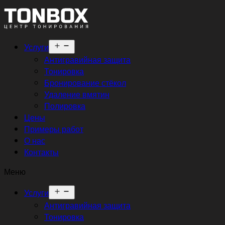
Открыть
Услуги
меню
Антигравийная защита
Тонировка
Бронирование стёкол
Удаление вмятин
Полировка
Цены
Примеры работ
О нас
Контакты
Меню
Открыть
Услуги
меню
Антигравийная защита
Тонировка