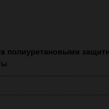
tra полиуретановыми защи
ТЫ