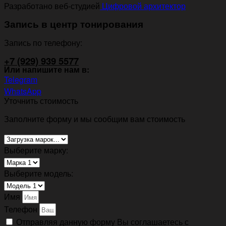
Разработано веб-студией
Цифровой архитектор
Запись в центр тонирования
Запись по телефону:
+7 (929) 939 5577
Или напишите нам в:
Telegram
WhatsApp
Уточнить стоимость
Заполните форму и мы сообщим вам стоимость
Выберите марку:
Выберите модель:
Имя
Телефон
Отправляя данную форму Вы соглашаетесь с