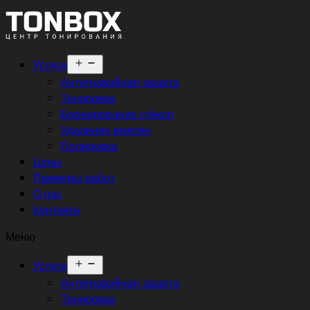
Открыть
Услуги
меню
Антигравийная защита
Тонировка
Бронирование стёкол
Удаление вмятин
Полировка
Цены
Примеры работ
О нас
Контакты
Меню
Открыть
Услуги
меню
Антигравийная защита
Тонировка