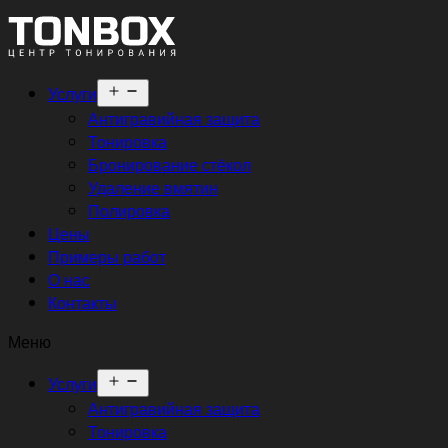
Открыть
Услуги
меню
Антигравийная защита
Тонировка
Бронирование стёкол
Удаление вмятин
Полировка
Цены
Примеры работ
О нас
Контакты
Меню
Открыть
Услуги
меню
Антигравийная защита
Тонировка