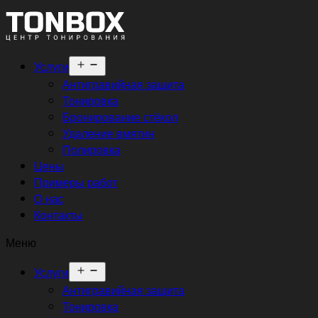
Открыть
Услуги
меню
Антигравийная защита
Тонировка
Бронирование стёкол
Удаление вмятин
Полировка
Цены
Примеры работ
О нас
Контакты
Меню
Открыть
Услуги
меню
Антигравийная защита
Тонировка