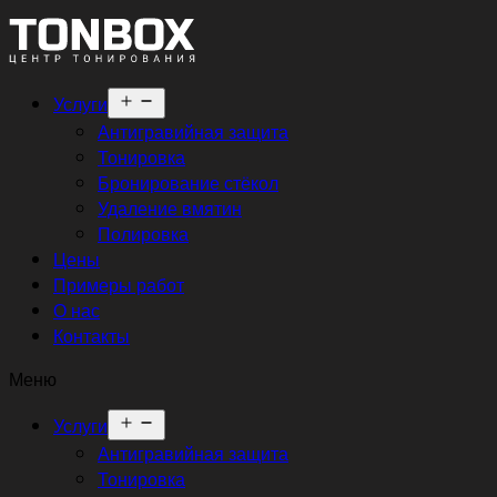
Открыть
Услуги
меню
Антигравийная защита
Тонировка
Бронирование стёкол
Удаление вмятин
Полировка
Цены
Примеры работ
О нас
Контакты
Меню
Открыть
Услуги
меню
Антигравийная защита
Тонировка