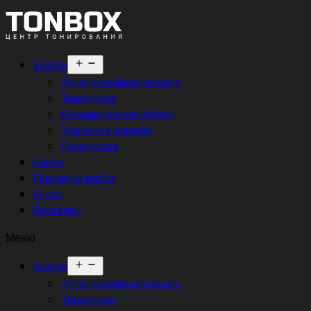
Открыть
Услуги
меню
Антигравийная защита
Тонировка
Бронирование стёкол
Удаление вмятин
Полировка
Цены
Примеры работ
О нас
Контакты
Меню
Открыть
Услуги
меню
Антигравийная защита
Тонировка