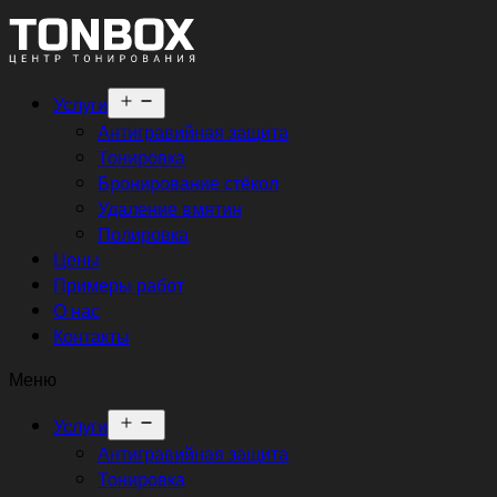
Открыть
Услуги
меню
Антигравийная защита
Тонировка
Бронирование стёкол
Удаление вмятин
Полировка
Цены
Примеры работ
О нас
Контакты
Меню
Открыть
Услуги
меню
Антигравийная защита
Тонировка