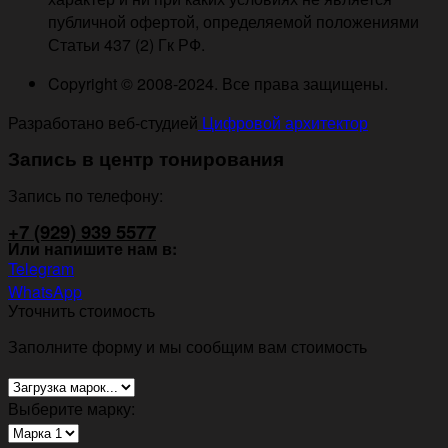
публичной офертой, определяемой положениями
Статьи 437 (2) Гк РФ.
Copyright © 2008-2024. Все права защищены.
Разработано веб-студией
Цифровой архитектор
Запись в центр тонирования
Запись по телефону:
+7 (929) 939 5577
Или напишите нам в:
Telegram
WhatsApp
Уточнить стоимость
Заполните форму и мы сообщим вам стоимость
Выберите марку: