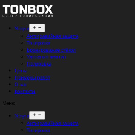
Открыть
Услуги
меню
Антигравийная защита
Тонировка
Бронирование стёкол
Удаление вмятин
Полировка
Цены
Примеры работ
О нас
Контакты
Меню
Открыть
Услуги
меню
Антигравийная защита
Тонировка