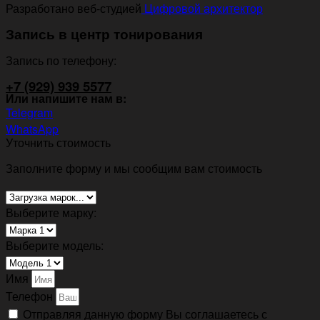
Разработано веб-студией
Цифровой архитектор
Запись в центр тонирования
Запись по телефону:
+7 (929) 939 5577
Или напишите нам в:
Telegram
WhatsApp
Уточнить стоимость
Заполните форму и мы сообщим вам стоимость
Выберите марку:
Выберите модель:
Имя
Телефон
Отправляя данную форму Вы соглашаетесь с