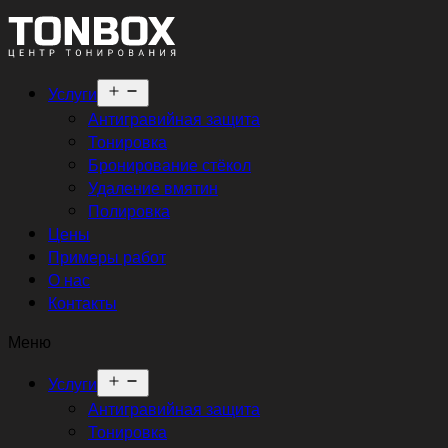
Открыть
Услуги
меню
Антигравийная защита
Тонировка
Бронирование стёкол
Удаление вмятин
Полировка
Цены
Примеры работ
О нас
Контакты
Меню
Открыть
Услуги
меню
Антигравийная защита
Тонировка