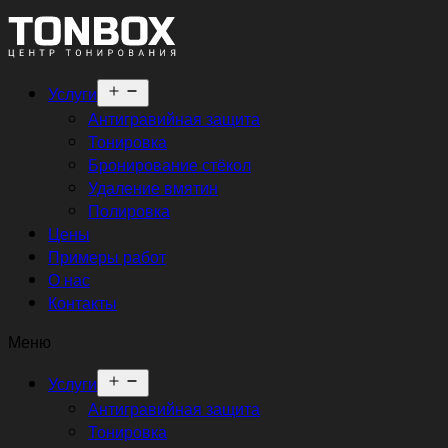
Открыть
Услуги
меню
Антигравийная защита
Тонировка
Бронирование стёкол
Удаление вмятин
Полировка
Цены
Примеры работ
О нас
Контакты
Меню
Открыть
Услуги
меню
Антигравийная защита
Тонировка