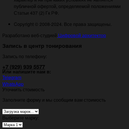
публичной офертой, определяемой положениями
Статьи 437 (2) Гк РФ.
Copyright © 2008-2024. Все права защищены.
Разработано веб-студией
Цифровой архитектор
Запись в центр тонирования
Запись по телефону:
+7 (929) 939 5577
Или напишите нам в:
Telegram
WhatsApp
Уточнить стоимость
Заполните форму и мы сообщим вам стоимость
Выберите марку: