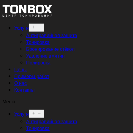
Открыть
Услуги
меню
Антигравийная защита
Тонировка
Бронирование стёкол
Удаление вмятин
Полировка
Цены
Примеры работ
О нас
Контакты
Меню
Открыть
Услуги
меню
Антигравийная защита
Тонировка