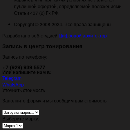
публичной офертой, определяемой положениями
Статьи 437 (2) Гк РФ.
Copyright © 2008-2024. Все права защищены.
Разработано веб-студией
Цифровой архитектор
Запись в центр тонирования
Запись по телефону:
+7 (929) 939 5577
Или напишите нам в:
Telegram
WhatsApp
Уточнить стоимость
Заполните форму и мы сообщим вам стоимость
Выберите марку: