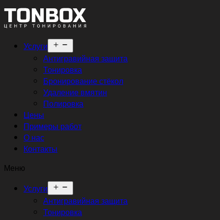
Открыть
Услуги
меню
Антигравийная защита
Тонировка
Бронирование стёкол
Удаление вмятин
Полировка
Цены
Примеры работ
О нас
Контакты
Меню
Открыть
Услуги
меню
Антигравийная защита
Тонировка