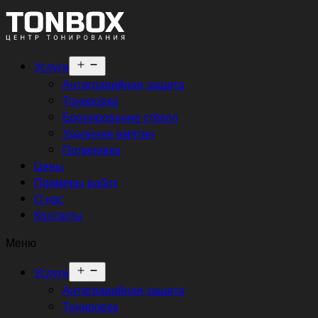
Открыть
Услуги
меню
Антигравийная защита
Тонировка
Бронирование стёкол
Удаление вмятин
Полировка
Цены
Примеры работ
О нас
Контакты
Меню
Открыть
Услуги
меню
Антигравийная защита
Тонировка