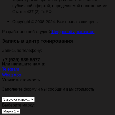
публичной офертой, определяемой положениями
Статьи 437 (2) Гк РФ.
Copyright © 2008-2024. Все права защищены.
Разработано веб-студией
Цифровой архитектор
Запись в центр тонирования
Запись по телефону:
+7 (929) 939 5577
Или напишите нам в:
Telegram
WhatsApp
Уточнить стоимость
Заполните форму и мы сообщим вам стоимость
Выберите марку: