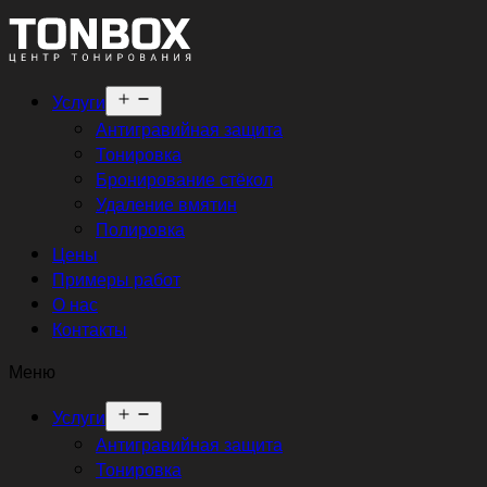
Открыть
Услуги
меню
Антигравийная защита
Тонировка
Бронирование стёкол
Удаление вмятин
Полировка
Цены
Примеры работ
О нас
Контакты
Меню
Открыть
Услуги
меню
Антигравийная защита
Тонировка