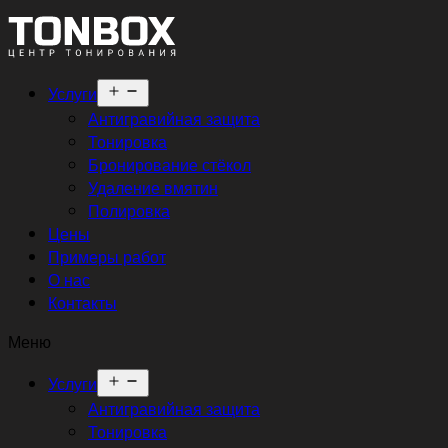
Открыть
Услуги
меню
Антигравийная защита
Тонировка
Бронирование стёкол
Удаление вмятин
Полировка
Цены
Примеры работ
О нас
Контакты
Меню
Открыть
Услуги
меню
Антигравийная защита
Тонировка