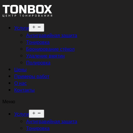
Открыть
Услуги
меню
Антигравийная защита
Тонировка
Бронирование стёкол
Удаление вмятин
Полировка
Цены
Примеры работ
О нас
Контакты
Меню
Открыть
Услуги
меню
Антигравийная защита
Тонировка