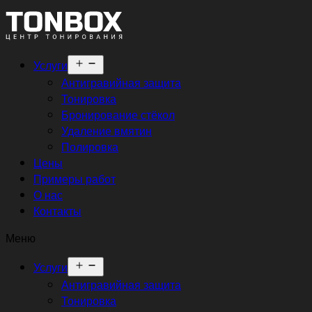
Открыть
Услуги
меню
Антигравийная защита
Тонировка
Бронирование стёкол
Удаление вмятин
Полировка
Цены
Примеры работ
О нас
Контакты
Меню
Открыть
Услуги
меню
Антигравийная защита
Тонировка