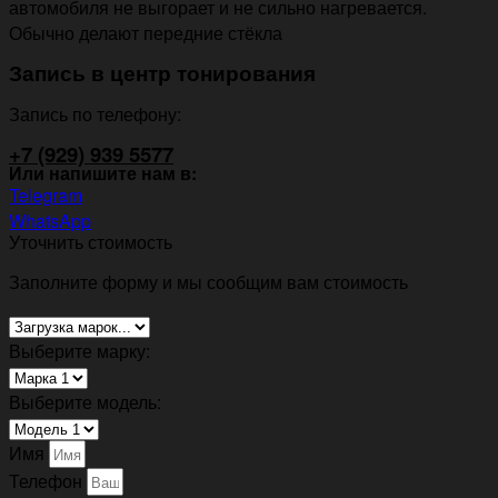
автомобиля не выгорает и не сильно нагревается.
Обычно делают передние стёкла
Запись в центр тонирования
Запись по телефону:
+7 (929) 939 5577
Или напишите нам в:
Telegram
WhatsApp
Уточнить стоимость
Заполните форму и мы сообщим вам стоимость
Выберите марку:
Выберите модель:
Имя
Телефон