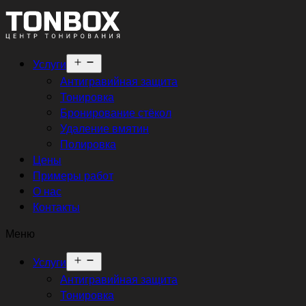
Открыть
Услуги
меню
Антигравийная защита
Тонировка
Бронирование стёкол
Удаление вмятин
Полировка
Цены
Примеры работ
О нас
Контакты
Меню
Открыть
Услуги
меню
Антигравийная защита
Тонировка