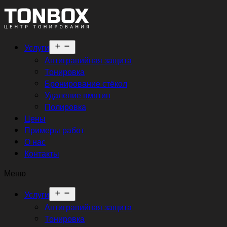
Открыть
Услуги
меню
Антигравийная защита
Тонировка
Бронирование стёкол
Удаление вмятин
Полировка
Цены
Примеры работ
О нас
Контакты
Меню
Открыть
Услуги
меню
Антигравийная защита
Тонировка