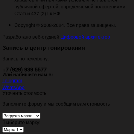
публичной офертой, определяемой положениями
Статьи 437 (2) Гк РФ.
Copyright © 2008-2024. Все права защищены.
Разработано веб-студией
Цифровой архитектор
Запись в центр тонирования
Запись по телефону:
+7 (929) 939 5577
Или напишите нам в:
Telegram
WhatsApp
Уточнить стоимость
Заполните форму и мы сообщим вам стоимость
Выберите марку: