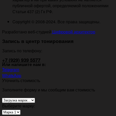
публичной офертой, определяемой положениями
Статьи 437 (2) Гк РФ.
Copyright © 2008-2024. Все права защищены.
Разработано веб-студией
Цифровой архитектор
Запись в центр тонирования
Запись по телефону:
+7 (929) 939 5577
Или напишите нам в:
Telegram
WhatsApp
Уточнить стоимость
Заполните форму и мы сообщим вам стоимость
Выберите марку: