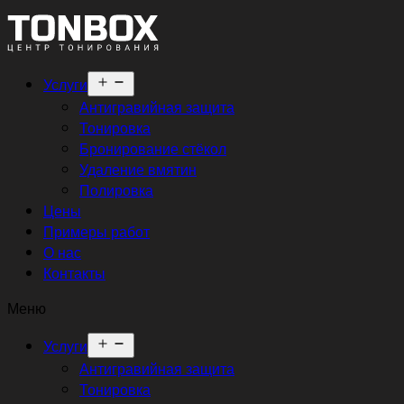
Открыть
Услуги
меню
Антигравийная защита
Тонировка
Бронирование стёкол
Удаление вмятин
Полировка
Цены
Примеры работ
О нас
Контакты
Меню
Открыть
Услуги
меню
Антигравийная защита
Тонировка