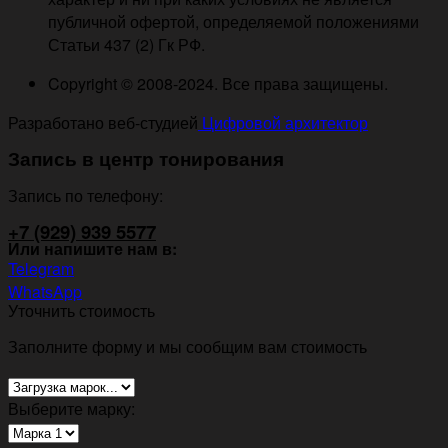
публичной офертой, определяемой положениями
Статьи 437 (2) Гк РФ.
Copyright © 2008-2024. Все права защищены.
Разработано веб-студией
Цифровой архитектор
Запись в центр тонирования
Запись по телефону:
+7 (929) 939 5577
Или напишите нам в:
Telegram
WhatsApp
Уточнить стоимость
Заполните форму и мы сообщим вам стоимость
Выберите марку: