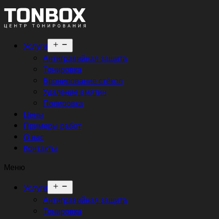
Открыть
Услуги
меню
Антигравийная защита
Тонировка
Бронирование стёкол
Удаление вмятин
Полировка
Цены
Примеры работ
О нас
Контакты
Меню
Открыть
Услуги
меню
Антигравийная защита
Тонировка