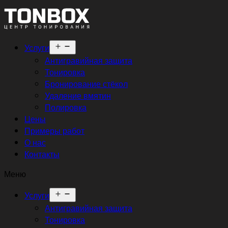
Открыть
Услуги
меню
Антигравийная защита
Тонировка
Бронирование стёкол
Удаление вмятин
Полировка
Цены
Примеры работ
О нас
Контакты
Меню
Открыть
Услуги
меню
Антигравийная защита
Тонировка