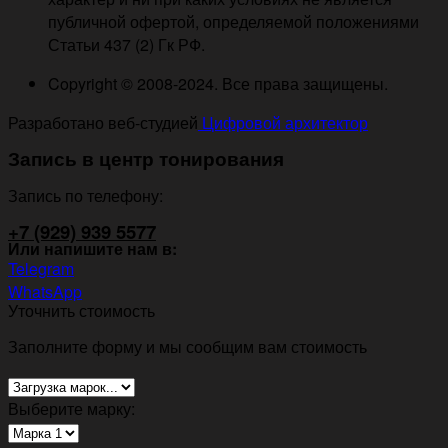
публичной офертой, определяемой положениями
Статьи 437 (2) Гк РФ.
Copyright © 2008-2024. Все права защищены.
Разработано веб-студией
Цифровой архитектор
Запись в центр тонирования
Запись по телефону:
+7 (929) 939 5577
Или напишите нам в:
Telegram
WhatsApp
Уточнить стоимость
Заполните форму и мы сообщим вам стоимость
Выберите марку: