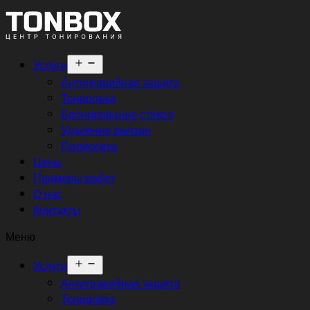
Открыть
Услуги
меню
Антигравийная защита
Тонировка
Бронирование стёкол
Удаление вмятин
Полировка
Цены
Примеры работ
О нас
Контакты
Меню
Открыть
Услуги
меню
Антигравийная защита
Тонировка