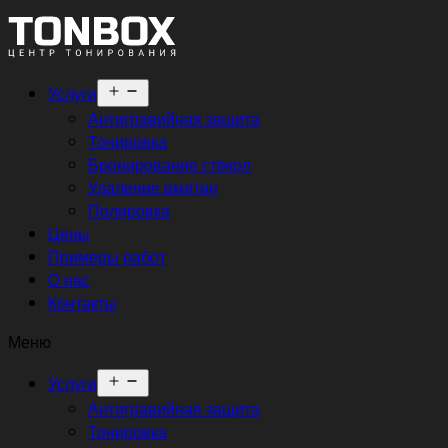
Открыть
Услуги
меню
Антигравийная защита
Тонировка
Бронирование стёкол
Удаление вмятин
Полировка
Цены
Примеры работ
О нас
Контакты
Меню
Открыть
Услуги
меню
Антигравийная защита
Тонировка