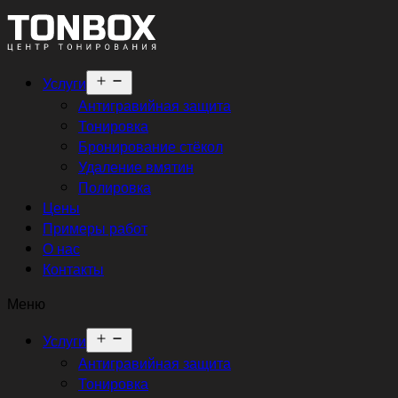
Открыть
Услуги
меню
Антигравийная защита
Тонировка
Бронирование стёкол
Удаление вмятин
Полировка
Цены
Примеры работ
О нас
Контакты
Меню
Открыть
Услуги
меню
Антигравийная защита
Тонировка