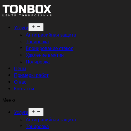
Открыть
Услуги
меню
Антигравийная защита
Тонировка
Бронирование стёкол
Удаление вмятин
Полировка
Цены
Примеры работ
О нас
Контакты
Меню
Открыть
Услуги
меню
Антигравийная защита
Тонировка