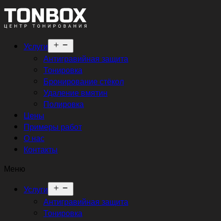
Открыть
Услуги
меню
Антигравийная защита
Тонировка
Бронирование стёкол
Удаление вмятин
Полировка
Цены
Примеры работ
О нас
Контакты
Меню
Открыть
Услуги
меню
Антигравийная защита
Тонировка