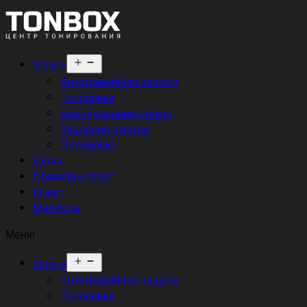
Открыть
Услуги
меню
Антигравийная защита
Тонировка
Бронирование стёкол
Удаление вмятин
Полировка
Цены
Примеры работ
О нас
Контакты
Меню
Открыть
Услуги
меню
Антигравийная защита
Тонировка