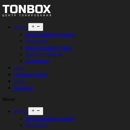
Открыть
Услуги
меню
Антигравийная защита
Тонировка
Бронирование стёкол
Удаление вмятин
Полировка
Цены
Примеры работ
О нас
Контакты
Меню
Открыть
Услуги
меню
Антигравийная защита
Тонировка