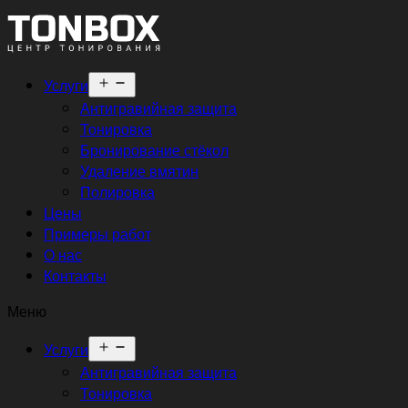
Открыть
Услуги
меню
Антигравийная защита
Тонировка
Бронирование стёкол
Удаление вмятин
Полировка
Цены
Примеры работ
О нас
Контакты
Меню
Открыть
Услуги
меню
Антигравийная защита
Тонировка