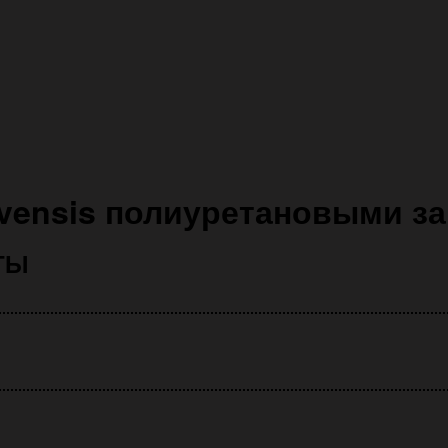
Avensis полиуретановыми з
ТЫ