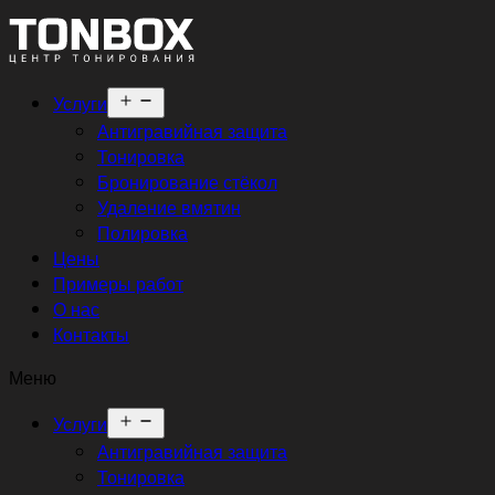
Открыть
Услуги
меню
Антигравийная защита
Тонировка
Бронирование стёкол
Удаление вмятин
Полировка
Цены
Примеры работ
О нас
Контакты
Меню
Открыть
Услуги
меню
Антигравийная защита
Тонировка