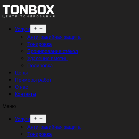
Открыть
Услуги
меню
Антигравийная защита
Тонировка
Бронирование стёкол
Удаление вмятин
Полировка
Цены
Примеры работ
О нас
Контакты
Меню
Открыть
Услуги
меню
Антигравийная защита
Тонировка