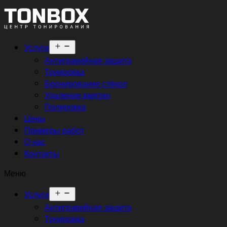
Открыть
Услуги
меню
Антигравийная защита
Тонировка
Бронирование стёкол
Удаление вмятин
Полировка
Цены
Примеры работ
О нас
Контакты
Меню
Открыть
Услуги
меню
Антигравийная защита
Тонировка