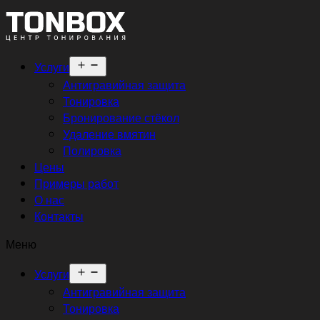
Открыть
Услуги
меню
Антигравийная защита
Тонировка
Бронирование стёкол
Удаление вмятин
Полировка
Цены
Примеры работ
О нас
Контакты
Меню
Открыть
Услуги
меню
Антигравийная защита
Тонировка