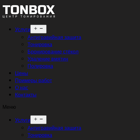
Открыть
Услуги
меню
Антигравийная защита
Тонировка
Бронирование стёкол
Удаление вмятин
Полировка
Цены
Примеры работ
О нас
Контакты
Меню
Открыть
Услуги
меню
Антигравийная защита
Тонировка