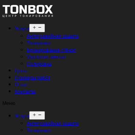
Открыть
Услуги
меню
Антигравийная защита
Тонировка
Бронирование стёкол
Удаление вмятин
Полировка
Цены
Примеры работ
О нас
Контакты
Меню
Открыть
Услуги
меню
Антигравийная защита
Тонировка