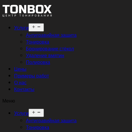
Открыть
Услуги
меню
Антигравийная защита
Тонировка
Бронирование стёкол
Удаление вмятин
Полировка
Цены
Примеры работ
О нас
Контакты
Меню
Открыть
Услуги
меню
Антигравийная защита
Тонировка