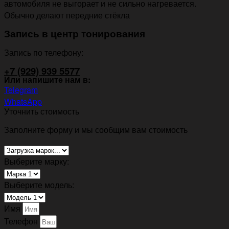
автомобиля не выгорает и не сильно нагревается.
Обычно делают передние стёкла
Запись в центр тонирования
Запись по телефону:
+7 (929) 939 5577
Или напишите нам в:
Telegram
WhatsApp
Уточнить стоимость
Заполните форму и мы сообщим вам стоимость
Выберите марку:
Выберите модель:
Имя
Телефон