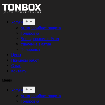
Открыть
Услуги
меню
Антигравийная защита
Тонировка
Бронирование стёкол
Удаление вмятин
Полировка
Цены
Примеры работ
О нас
Контакты
Меню
Открыть
Услуги
меню
Антигравийная защита
Тонировка